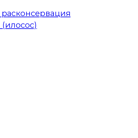
и расконсервация
 (илосос)