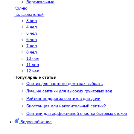
Вертикальные
Кол-во
пользователей
3 чел
4 чел
5 чел
6 чел
7 чел
8 чел
10 чел
11 чел
12 чел
Популярные статьи
Cептик для частного дома как выбрать
Лучшие септики для высоких грунтовых вод
Рейтинг недорогих септиков для дачи
Биостанция или накопительный септик?
Септики для эффективной очистки бытовых стоков
Водоснабжение