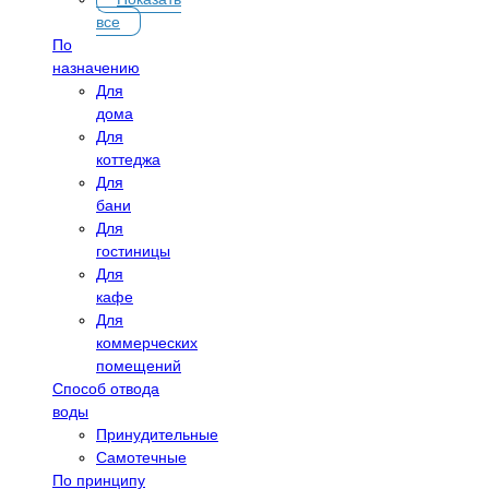
все
По
назначению
Для
дома
Для
коттеджа
Для
бани
Для
гостиницы
Для
кафе
Для
коммерческих
помещений
Способ отвода
воды
Принудительные
Самотечные
По принципу