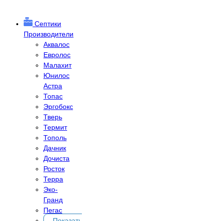
Септики
Производители
Аквалос
Евролос
Малахит
Юнилос
Астра
Топас
Эргобокс
Тверь
Термит
Тополь
Дачник
Дочиста
Росток
Терра
Эко-
Гранд
Пегас
Показать