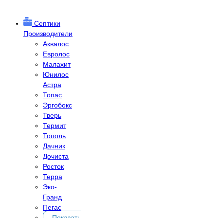
Септики
Производители
Аквалос
Евролос
Малахит
Юнилос
Астра
Топас
Эргобокс
Тверь
Термит
Тополь
Дачник
Дочиста
Росток
Терра
Эко-
Гранд
Пегас
Показать