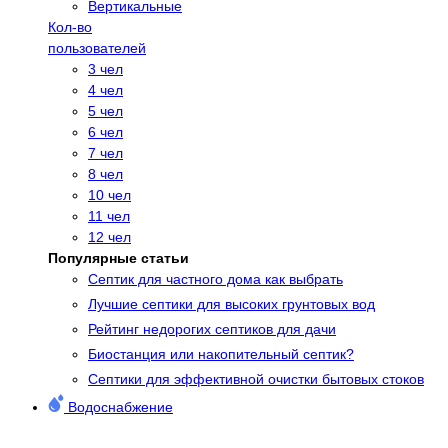
Вертикальные
Кол-во
пользователей
3 чел
4 чел
5 чел
6 чел
7 чел
8 чел
10 чел
11 чел
12 чел
Популярные статьи
Cептик для частного дома как выбрать
Лучшие септики для высоких грунтовых вод
Рейтинг недорогих септиков для дачи
Биостанция или накопительный септик?
Септики для эффективной очистки бытовых стоков
Водоснабжение