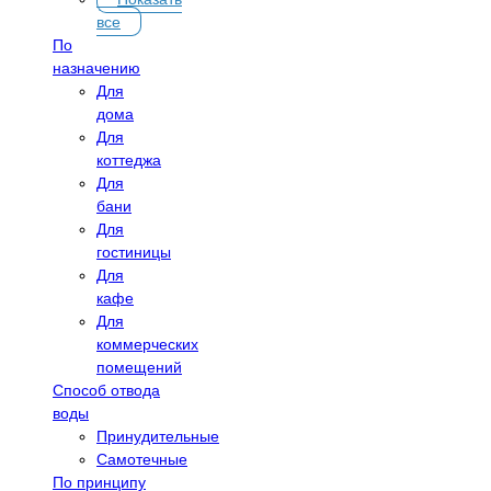
все
По
назначению
Для
дома
Для
коттеджа
Для
бани
Для
гостиницы
Для
кафе
Для
коммерческих
помещений
Способ отвода
воды
Принудительные
Самотечные
По принципу