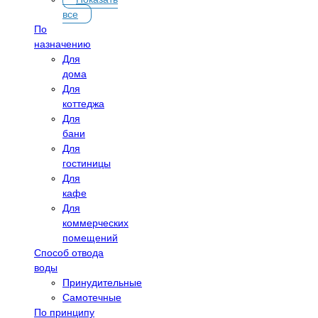
все
По
назначению
Для
дома
Для
коттеджа
Для
бани
Для
гостиницы
Для
кафе
Для
коммерческих
помещений
Способ отвода
воды
Принудительные
Самотечные
По принципу