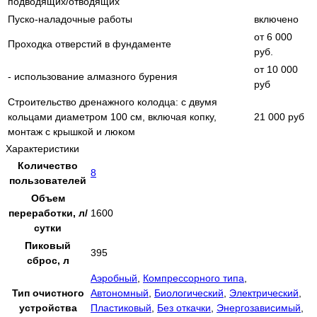
подводящих/отводящих
Пуско-наладочные работы
включено
от 6 000
Проходка отверстий в фундаменте
руб.
от 10 000
- использование алмазного бурения
руб
Строительство дренажного колодца: с двумя
кольцами диаметром 100 см, включая копку,
21 000 руб
монтаж с крышкой и люком
Характеристики
Количество
8
пользователей
Объем
переработки, л/
1600
сутки
Пиковый
395
сброс, л
Аэробный
,
Компрессорного типа
,
Тип очистного
Автономный
,
Биологический
,
Электрический
,
устройства
Пластиковый
,
Без откачки
,
Энергозависимый
,