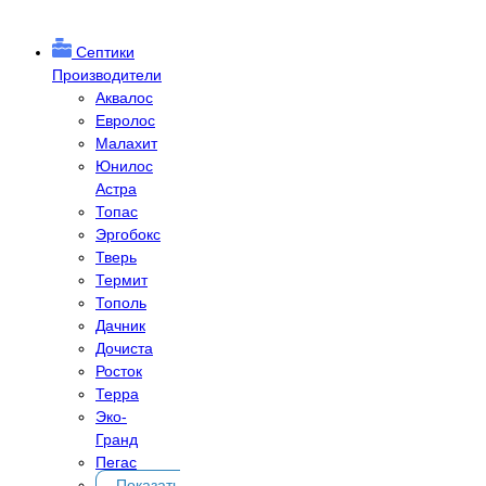
Септики
Производители
Аквалос
Евролос
Малахит
Юнилос
Астра
Топас
Эргобокс
Тверь
Термит
Тополь
Дачник
Дочиста
Росток
Терра
Эко-
Гранд
Пегас
Показать