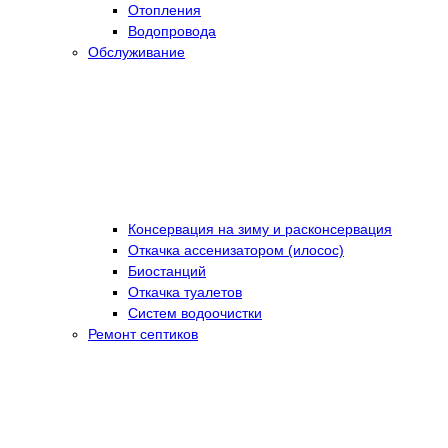
Отопления
Водопровода
Обслуживание
Консервация на зиму и расконсервация
Откачка ассенизатором (илосос)
Биостанций
Откачка туалетов
Систем водоочистки
Ремонт септиков