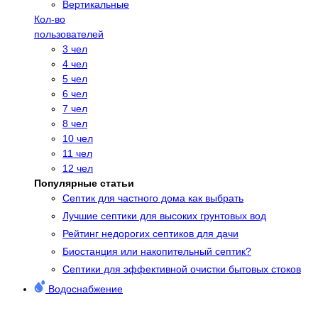
Вертикальные
Кол-во
пользователей
3 чел
4 чел
5 чел
6 чел
7 чел
8 чел
10 чел
11 чел
12 чел
Популярные статьи
Cептик для частного дома как выбрать
Лучшие септики для высоких грунтовых вод
Рейтинг недорогих септиков для дачи
Биостанция или накопительный септик?
Септики для эффективной очистки бытовых стоков
Водоснабжение