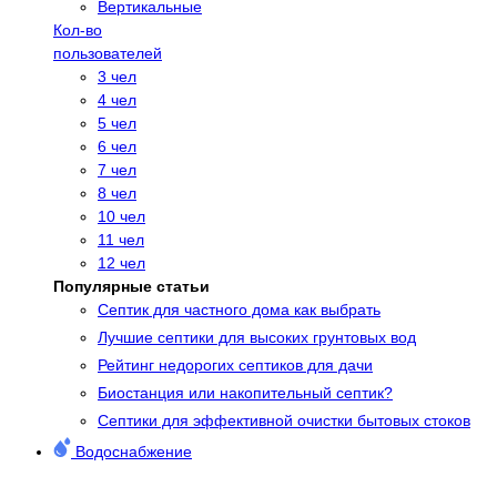
Вертикальные
Кол-во
пользователей
3 чел
4 чел
5 чел
6 чел
7 чел
8 чел
10 чел
11 чел
12 чел
Популярные статьи
Cептик для частного дома как выбрать
Лучшие септики для высоких грунтовых вод
Рейтинг недорогих септиков для дачи
Биостанция или накопительный септик?
Септики для эффективной очистки бытовых стоков
Водоснабжение