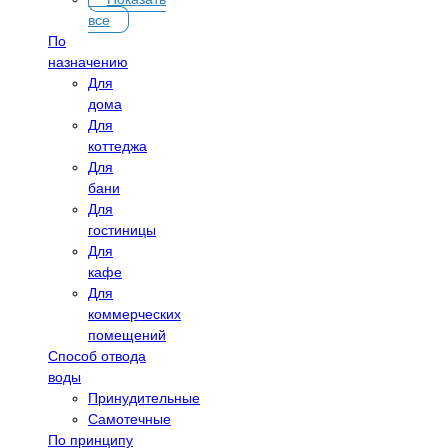
все
По
назначению
Для
дома
Для
коттеджа
Для
бани
Для
гостиницы
Для
кафе
Для
коммерческих
помещений
Способ отвода
воды
Принудительные
Самотечные
По принципу