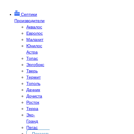
Септики
Производители
Аквалос
Евролос
Малахит
Юнилос
Астра
Топас
Эргобокс
Тверь
Термит
Тополь
Дачник
Дочиста
Росток
Терра
Эко-
Гранд
Пегас
Показать