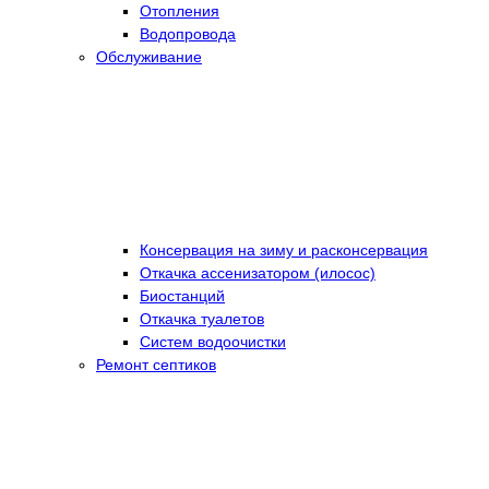
Отопления
Водопровода
Обслуживание
Консервация на зиму и расконсервация
Откачка ассенизатором (илосос)
Биостанций
Откачка туалетов
Систем водоочистки
Ремонт септиков