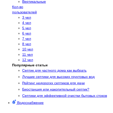
Вертикальные
Кол-во
пользователей
3 чел
4 чел
5 чел
6 чел
7 чел
8 чел
10 чел
11 чел
12 чел
Популярные статьи
Cептик для частного дома как выбрать
Лучшие септики для высоких грунтовых вод
Рейтинг недорогих септиков для дачи
Биостанция или накопительный септик?
Септики для эффективной очистки бытовых стоков
Водоснабжение