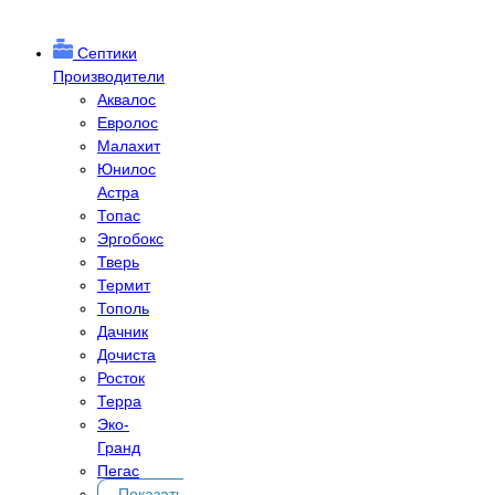
Септики
Производители
Аквалос
Евролос
Малахит
Юнилос
Астра
Топас
Эргобокс
Тверь
Термит
Тополь
Дачник
Дочиста
Росток
Терра
Эко-
Гранд
Пегас
Показать