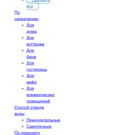
все
По
назначению
Для
дома
Для
коттеджа
Для
бани
Для
гостиницы
Для
кафе
Для
коммерческих
помещений
Способ отвода
воды
Принудительные
Самотечные
По принципу