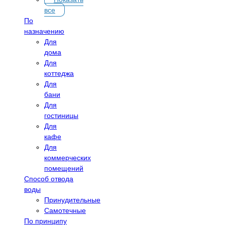
все
По
назначению
Для
дома
Для
коттеджа
Для
бани
Для
гостиницы
Для
кафе
Для
коммерческих
помещений
Способ отвода
воды
Принудительные
Самотечные
По принципу