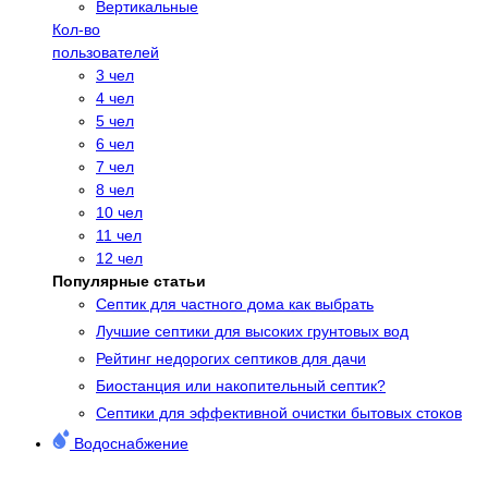
Вертикальные
Кол-во
пользователей
3 чел
4 чел
5 чел
6 чел
7 чел
8 чел
10 чел
11 чел
12 чел
Популярные статьи
Cептик для частного дома как выбрать
Лучшие септики для высоких грунтовых вод
Рейтинг недорогих септиков для дачи
Биостанция или накопительный септик?
Септики для эффективной очистки бытовых стоков
Водоснабжение