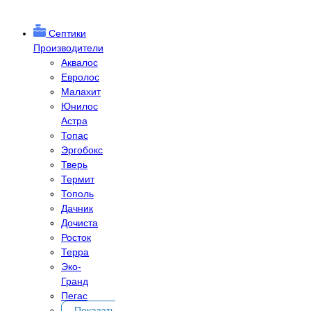
Септики
Производители
Аквалос
Евролос
Малахит
Юнилос
Астра
Топас
Эргобокс
Тверь
Термит
Тополь
Дачник
Дочиста
Росток
Терра
Эко-
Гранд
Пегас
Показать