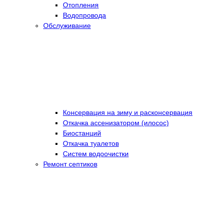
Отопления
Водопровода
Обслуживание
Консервация на зиму и расконсервация
Откачка ассенизатором (илосос)
Биостанций
Откачка туалетов
Систем водоочистки
Ремонт септиков