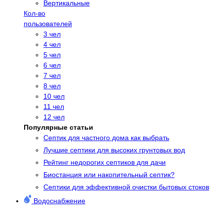
Вертикальные
Кол-во
пользователей
3 чел
4 чел
5 чел
6 чел
7 чел
8 чел
10 чел
11 чел
12 чел
Популярные статьи
Cептик для частного дома как выбрать
Лучшие септики для высоких грунтовых вод
Рейтинг недорогих септиков для дачи
Биостанция или накопительный септик?
Септики для эффективной очистки бытовых стоков
Водоснабжение