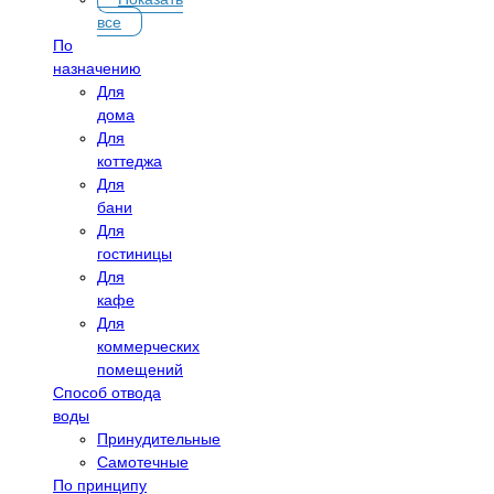
все
По
назначению
Для
дома
Для
коттеджа
Для
бани
Для
гостиницы
Для
кафе
Для
коммерческих
помещений
Способ отвода
воды
Принудительные
Самотечные
По принципу