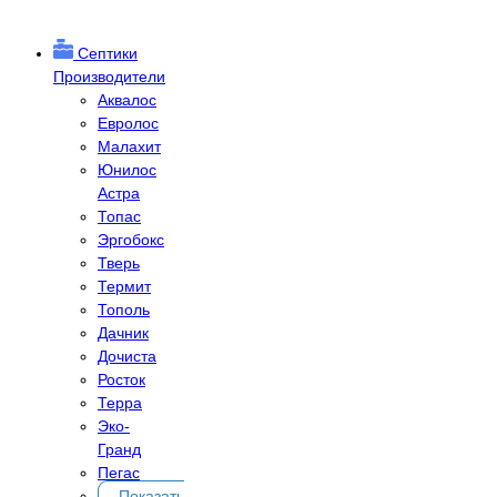
Септики
Производители
Аквалос
Евролос
Малахит
Юнилос
Астра
Топас
Эргобокс
Тверь
Термит
Тополь
Дачник
Дочиста
Росток
Терра
Эко-
Гранд
Пегас
Показать