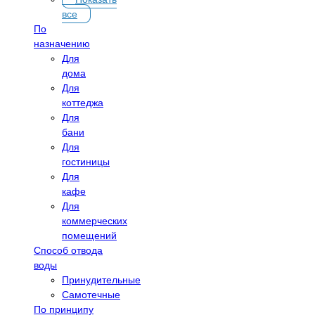
все
По
назначению
Для
дома
Для
коттеджа
Для
бани
Для
гостиницы
Для
кафе
Для
коммерческих
помещений
Способ отвода
воды
Принудительные
Самотечные
По принципу