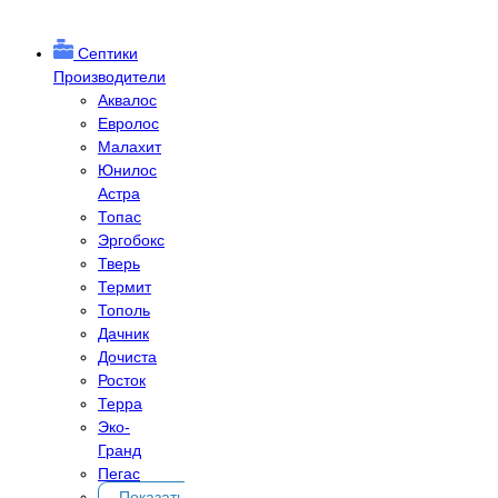
Септики
Производители
Аквалос
Евролос
Малахит
Юнилос
Астра
Топас
Эргобокс
Тверь
Термит
Тополь
Дачник
Дочиста
Росток
Терра
Эко-
Гранд
Пегас
Показать