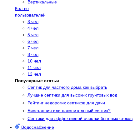
Вертикальные
Кол-во
пользователей
3 чел
4 чел
5 чел
6 чел
7 чел
8 чел
10 чел
11 чел
12 чел
Популярные статьи
Cептик для частного дома как выбрать
Лучшие септики для высоких грунтовых вод
Рейтинг недорогих септиков для дачи
Биостанция или накопительный септик?
Септики для эффективной очистки бытовых стоков
Водоснабжение