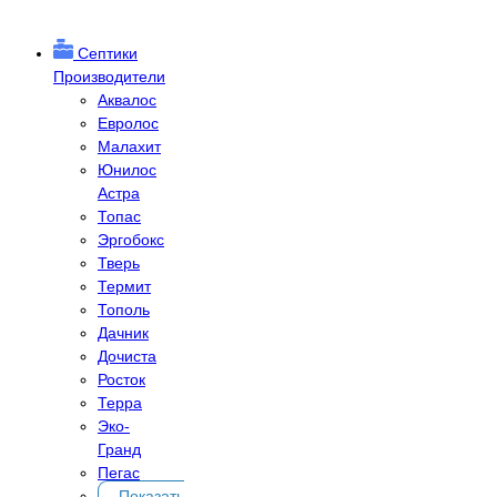
Септики
Производители
Аквалос
Евролос
Малахит
Юнилос
Астра
Топас
Эргобокс
Тверь
Термит
Тополь
Дачник
Дочиста
Росток
Терра
Эко-
Гранд
Пегас
Показать