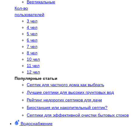
Вертикальные
Кол-во
пользователей
3 чел
4 чел
5 чел
6 чел
7 чел
8 чел
10 чел
11 чел
12 чел
Популярные статьи
Cептик для частного дома как выбрать
Лучшие септики для высоких грунтовых вод
Рейтинг недорогих септиков для дачи
Биостанция или накопительный септик?
Септики для эффективной очистки бытовых стоков
Водоснабжение