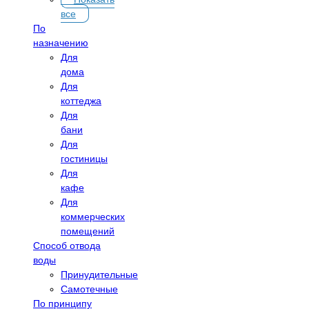
все
По
назначению
Для
дома
Для
коттеджа
Для
бани
Для
гостиницы
Для
кафе
Для
коммерческих
помещений
Способ отвода
воды
Принудительные
Самотечные
По принципу