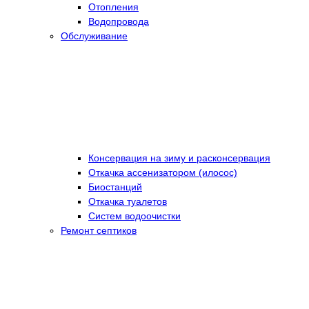
Отопления
Водопровода
Обслуживание
Консервация на зиму и расконсервация
Откачка ассенизатором (илосос)
Биостанций
Откачка туалетов
Систем водоочистки
Ремонт септиков