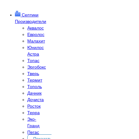
Септики
Производители
Аквалос
Евролос
Малахит
Юнилос
Астра
Топас
Эргобокс
Тверь
Термит
Тополь
Дачник
Дочиста
Росток
Терра
Эко-
Гранд
Пегас
Показать