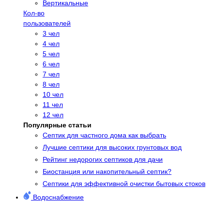
Вертикальные
Кол-во
пользователей
3 чел
4 чел
5 чел
6 чел
7 чел
8 чел
10 чел
11 чел
12 чел
Популярные статьи
Cептик для частного дома как выбрать
Лучшие септики для высоких грунтовых вод
Рейтинг недорогих септиков для дачи
Биостанция или накопительный септик?
Септики для эффективной очистки бытовых стоков
Водоснабжение