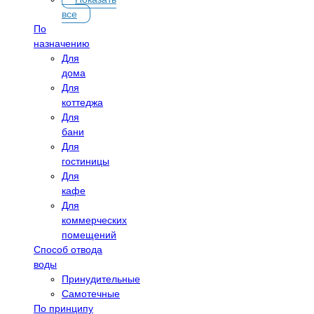
все
По
назначению
Для
дома
Для
коттеджа
Для
бани
Для
гостиницы
Для
кафе
Для
коммерческих
помещений
Способ отвода
воды
Принудительные
Самотечные
По принципу