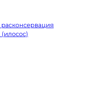
и расконсервация
 (илосос)