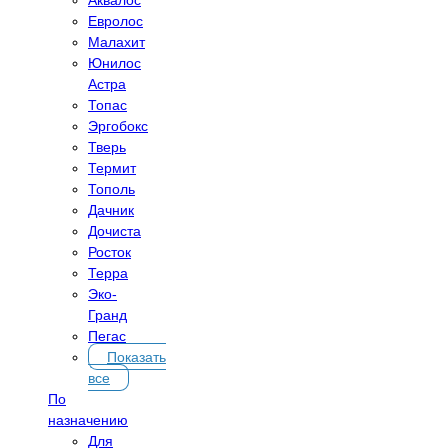
Евролос
Малахит
Юнилос
Астра
Топас
Эргобокс
Тверь
Термит
Тополь
Дачник
Дочиста
Росток
Терра
Эко-
Гранд
Пегас
Показать
все
По
назначению
Для