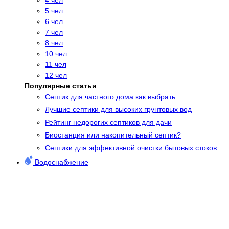
5 чел
6 чел
7 чел
8 чел
10 чел
11 чел
12 чел
Популярные статьи
Cептик для частного дома как выбрать
Лучшие септики для высоких грунтовых вод
Рейтинг недорогих септиков для дачи
Биостанция или накопительный септик?
Септики для эффективной очистки бытовых стоков
Водоснабжение