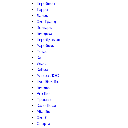
Евробион
Терра
Далос
Эко-Гранд
Волгарь
Биодека
ЕвроДиамант
Аэробокс
Пегас
Кит
Удача
КиБез
Альфа ЛОС
Evo Stok Bio
Биолос
Pro Bio
Практик
Коло Веси
Alta Bio
Эко-Л
Спарта