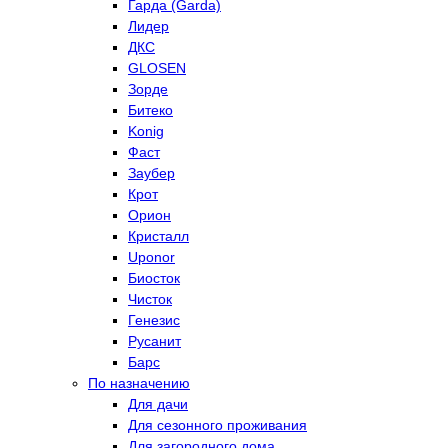
Гарда (Garda)
Лидер
ДКС
GLOSEN
Зорде
Битеко
Konig
Фаст
Заубер
Крот
Орион
Кристалл
Uponor
Биосток
Чисток
Генезис
Русанит
Барс
По назначению
Для дачи
Для сезонного проживания
Для загородного дома