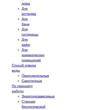
дома
Для
коттеджа
Для
бани
Для
гостиницы
Для
кафе
Для
коммерческих
помещений
Способ отвода
воды
Принудительные
Самотечные
По принципу
работы
Энергонезависимые
Станции
биологической