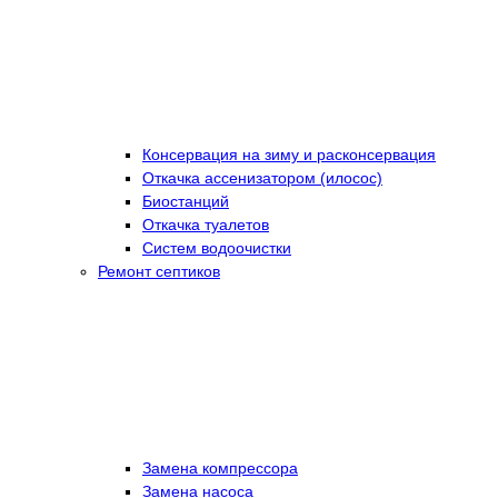
Консервация на зиму и расконсервация
Откачка ассенизатором (илосос)
Биостанций
Откачка туалетов
Систем водоочистки
Ремонт септиков
Замена компрессора
Замена насоса