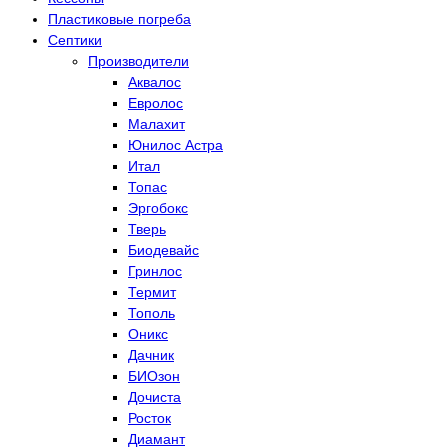
Пластиковые погреба
Септики
Производители
Аквалос
Евролос
Малахит
Юнилос Астра
Итал
Топас
Эргобокс
Тверь
Биодевайс
Гринлос
Термит
Тополь
Оникс
Дачник
БИОзон
Дочиста
Росток
Диамант