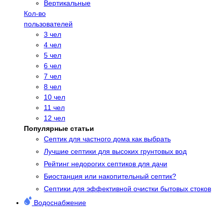
Вертикальные
Кол-во
пользователей
3 чел
4 чел
5 чел
6 чел
7 чел
8 чел
10 чел
11 чел
12 чел
Популярные статьи
Cептик для частного дома как выбрать
Лучшие септики для высоких грунтовых вод
Рейтинг недорогих септиков для дачи
Биостанция или накопительный септик?
Септики для эффективной очистки бытовых стоков
Водоснабжение