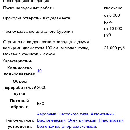
подводящих/отводящих
Пуско-наладочные работы
включено
от 6 000
Проходка отверстий в фундаменте
руб.
от 10 000
- использование алмазного бурения
руб
Строительство дренажного колодца: с двумя
кольцами диаметром 100 см, включая копку,
21 000 руб
монтаж с крышкой и люком
Характеристики
Количество
10
пользователей
Объем
переработки, л/
2000
сутки
Пиковый
550
сброс, л
Аэробный
,
Насосного типа
,
Автономный
,
Тип очистного
Биологический
,
Электрический
,
Пластиковый
,
устройства
Без откачки
,
Энергозависимый
,