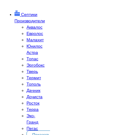
Септики
Производители
Аквалос
Евролос
Малахит
Юнилос
Астра
Топас
Эргобокс
Тверь
Термит
Тополь
Дачник
Дочиста
Росток
Терра
Эко-
Гранд
Пегас
Показать