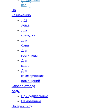
все
По
назначению
Для
дома
Для
коттеджа
Для
бани
Для
гостиницы
Для
кафе
Для
коммерческих
помещений
Способ отвода
воды
Принудительные
Самотечные
По принципу