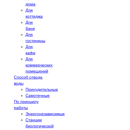
дома
Для
коттеджа
Для
бани
Для
гостиницы
Для
кафе
Для
коммерческих
помещений
Способ отвода
воды
Принудительные
Самотечные
По принципу
работы
Энергонезависимые
Станции
биологической