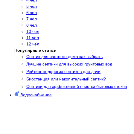
5 чел
6 чел
7 чел
8 чел
10 чел
11 чел
12 чел
Популярные статьи
Cептик для частного дома как выбрать
Лучшие септики для высоких грунтовых вод
Рейтинг недорогих септиков для дачи
Биостанция или накопительный септик?
Септики для эффективной очистки бытовых стоков
Водоснабжение