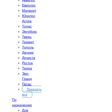
Евролос
Малахит
Юнилос
Астра
Топас
Эргобокс
Тверь
Термит
Тополь
Дачник
Дочиста
Росток
Терра
Эко-
Гранд
Пегас
Показать
все
По
назначению
Для