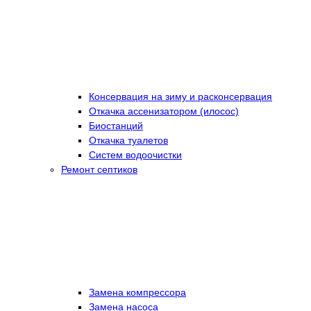
Консервация на зиму и расконсервация
Откачка ассенизатором (илосос)
Биостанций
Откачка туалетов
Систем водоочистки
Ремонт септиков
Замена компрессора
Замена насоса