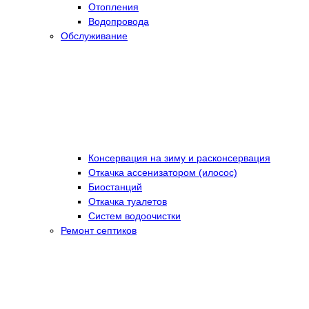
Отопления
Водопровода
Обслуживание
Консервация на зиму и расконсервация
Откачка ассенизатором (илосос)
Биостанций
Откачка туалетов
Систем водоочистки
Ремонт септиков