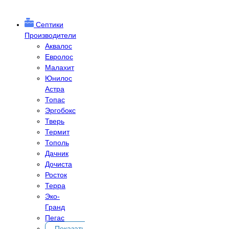
Септики
Производители
Аквалос
Евролос
Малахит
Юнилос
Астра
Топас
Эргобокс
Тверь
Термит
Тополь
Дачник
Дочиста
Росток
Терра
Эко-
Гранд
Пегас
Показать