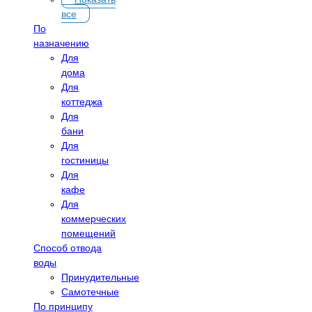
все
По
назначению
Для
дома
Для
коттеджа
Для
бани
Для
гостиницы
Для
кафе
Для
коммерческих
помещений
Способ отвода
воды
Принудительные
Самотечные
По принципу