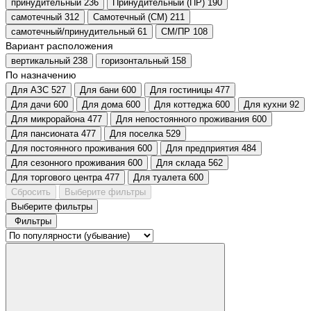
принудительный
236
Принудительный (ПР)
190
самотечный
312
Самотечный (СМ)
211
самотечный/принудительный
61
СМ/ПР
108
Вариант расположения
вертикальный
238
горизонтальный
158
По назначению
Для АЗС
527
Для бани
600
Для гостиницы
477
Для дачи
600
Для дома
600
Для коттеджа
600
Для кухни
92
Для микрорайона
477
Для непостоянного проживания
600
Для пансионата
477
Для поселка
529
Для постоянного проживания
600
Для предприятия
484
Для сезонного проживания
600
Для склада
562
Для торгового центра
477
Для туалета
600
Сбросить
Выберите фильтры
Выберите фильтры
Фильтры