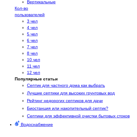
Вертикальные
Кол-во
пользователей
3 чел
4 чел
5 чел
6 чел
7 чел
8 чел
10 чел
11 чел
12 чел
Популярные статьи
Cептик для частного дома как выбрать
Лучшие септики для высоких грунтовых вод
Рейтинг недорогих септиков для дачи
Биостанция или накопительный септик?
Септики для эффективной очистки бытовых стоков
Водоснабжение