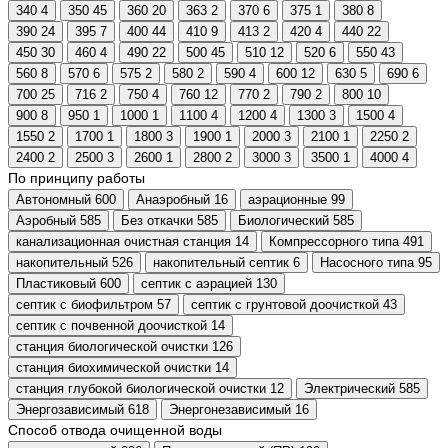
340
4
350
45
360
20
363
2
370
6
375
1
380
8
390
24
395
7
400
44
410
9
413
2
420
4
440
22
450
30
460
4
490
22
500
45
510
12
520
6
550
43
560
8
570
6
575
2
580
2
590
4
600
12
630
5
690
6
700
25
716
2
750
4
760
12
770
2
790
2
800
10
900
8
950
1
1000
1
1100
4
1200
4
1300
3
1500
4
1550
2
1700
1
1800
3
1900
1
2000
3
2100
1
2250
2
2400
2
2500
3
2600
1
2800
2
3000
3
3500
1
4000
4
По принципу работы
Автономный
600
Анаэробный
16
аэрационные
99
Аэробный
585
Без откачки
585
Биологический
585
канализационная очистная станция
14
Компрессорного типа
491
накопительный
526
накопительный септик
6
Насосного типа
95
Пластиковый
600
септик с аэрацией
130
септик с биофильтром
57
септик с грунтовой доочисткой
43
септик с почвенной доочисткой
14
станция биологической очистки
126
станция биохимической очистки
14
станция глубокой биологической очистки
12
Электрический
585
Энергозависимый
618
Энергонезависимый
16
Способ отвода очищенной воды