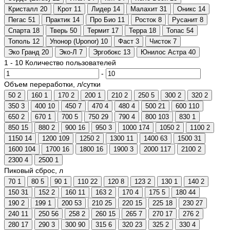
Кристалл
20
Крот
11
Лидер
14
Малахит
31
Оникс
14
Пегас
51
Практик
14
Про Био
11
Росток
8
Русанит
8
Спарта
18
Тверь
50
Термит
17
Терра
18
Топас
54
Тополь
12
Упонор (Uponor)
10
Фаст
3
Чисток
7
Эко Гранд
20
Эко-Л
7
Эргобокс
13
Юнилос Астра
40
1
-
10
Количество пользователей
-
Объем переработки, л/сутки
50
2
160
1
170
2
200
1
210
2
250
5
300
2
320
2
350
3
400
10
450
7
470
4
480
4
500
21
600
110
650
2
670
1
700
5
750
29
790
4
800
103
830
1
850
15
880
2
900
16
950
3
1000
174
1050
2
1100
2
1150
14
1200
109
1250
2
1300
11
1400
63
1500
31
1600
104
1700
16
1800
16
1900
3
2000
117
2100
2
2300
4
2500
1
Пиковый сброс, л
70
1
80
5
90
1
110
22
120
8
123
2
130
1
140
2
150
31
152
2
160
11
163
2
170
4
175
5
180
44
190
2
199
1
200
53
210
25
220
15
225
18
230
27
240
11
250
56
258
2
260
15
265
7
270
17
276
2
280
17
290
3
300
90
315
6
320
23
325
2
330
4