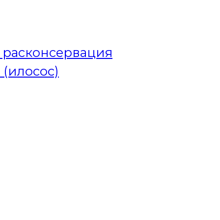
и расконсервация
 (илосос)