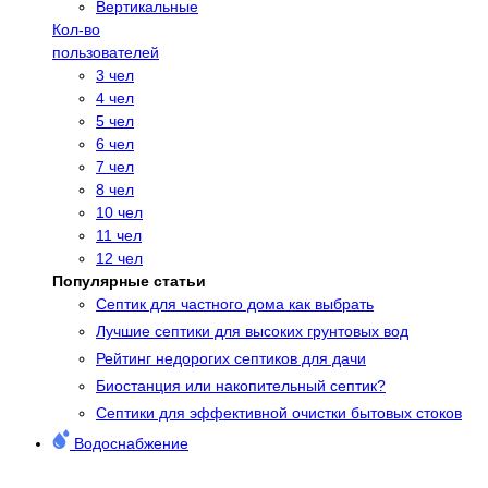
Вертикальные
Кол-во
пользователей
3 чел
4 чел
5 чел
6 чел
7 чел
8 чел
10 чел
11 чел
12 чел
Популярные статьи
Cептик для частного дома как выбрать
Лучшие септики для высоких грунтовых вод
Рейтинг недорогих септиков для дачи
Биостанция или накопительный септик?
Септики для эффективной очистки бытовых стоков
Водоснабжение