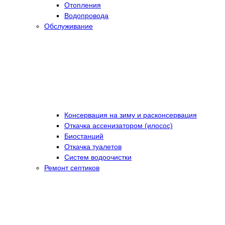
Отопления
Водопровода
Обслуживание
Консервация на зиму и расконсервация
Откачка ассенизатором (илосос)
Биостанций
Откачка туалетов
Систем водоочистки
Ремонт септиков