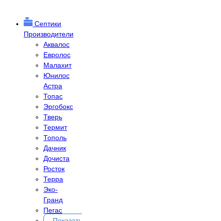
Септики
Производители
Аквалос
Евролос
Малахит
Юнилос
Астра
Топас
Эргобокс
Тверь
Термит
Тополь
Дачник
Дочиста
Росток
Терра
Эко-
Гранд
Пегас
Показать