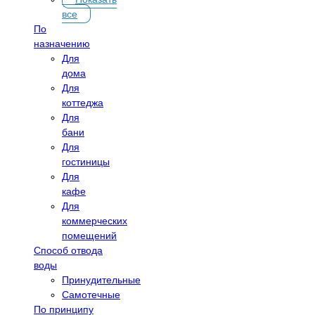
все
По
назначению
Для
дома
Для
коттеджа
Для
бани
Для
гостиницы
Для
кафе
Для
коммерческих
помещений
Способ отвода
воды
Принудительные
Самотечные
По принципу