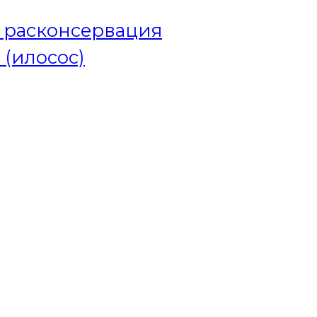
и расконсервация
 (илосос)