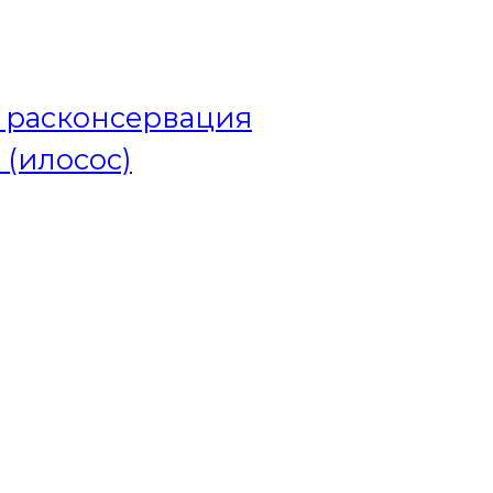
и расконсервация
 (илосос)