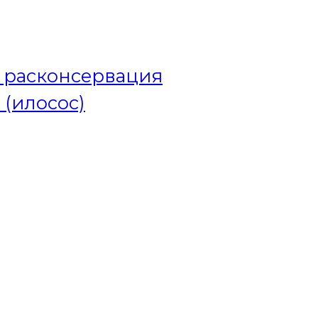
и расконсервация
 (илосос)