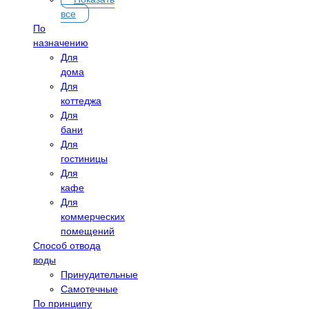
все
По
назначению
Для
дома
Для
коттеджа
Для
бани
Для
гостиницы
Для
кафе
Для
коммерческих
помещений
Способ отвода
воды
Принудительные
Самотечные
По принципу