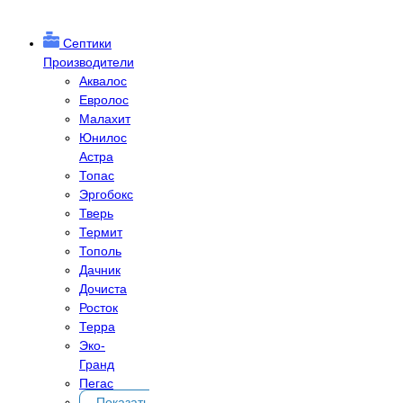
Септики
Производители
Аквалос
Евролос
Малахит
Юнилос
Астра
Топас
Эргобокс
Тверь
Термит
Тополь
Дачник
Дочиста
Росток
Терра
Эко-
Гранд
Пегас
Показать