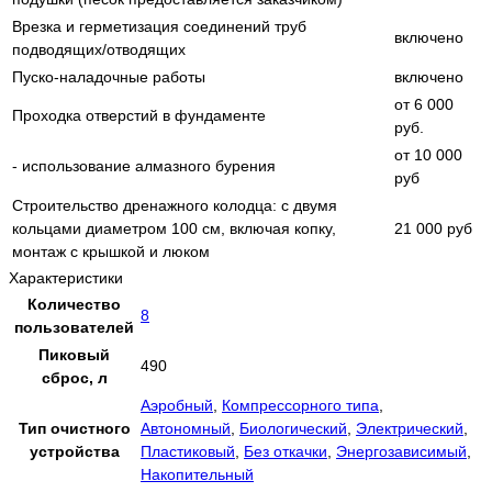
Врезка и герметизация соединений труб
включено
подводящих/отводящих
Пуско-наладочные работы
включено
от 6 000
Проходка отверстий в фундаменте
руб.
от 10 000
- использование алмазного бурения
руб
Строительство дренажного колодца: с двумя
кольцами диаметром 100 см, включая копку,
21 000 руб
монтаж с крышкой и люком
Характеристики
Количество
8
пользователей
Пиковый
490
сброс, л
Аэробный
,
Компрессорного типа
,
Тип очистного
Автономный
,
Биологический
,
Электрический
,
устройства
Пластиковый
,
Без откачки
,
Энергозависимый
,
Накопительный