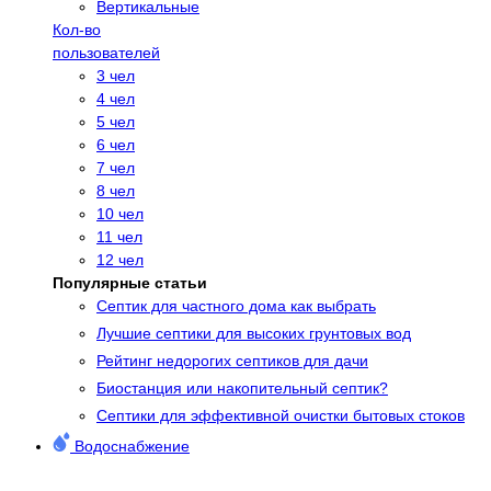
Вертикальные
Кол-во
пользователей
3 чел
4 чел
5 чел
6 чел
7 чел
8 чел
10 чел
11 чел
12 чел
Популярные статьи
Cептик для частного дома как выбрать
Лучшие септики для высоких грунтовых вод
Рейтинг недорогих септиков для дачи
Биостанция или накопительный септик?
Септики для эффективной очистки бытовых стоков
Водоснабжение