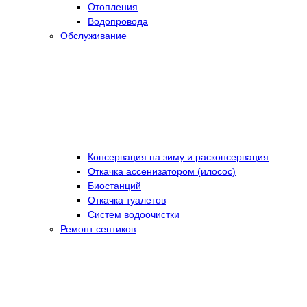
Отопления
Водопровода
Обслуживание
Консервация на зиму и расконсервация
Откачка ассенизатором (илосос)
Биостанций
Откачка туалетов
Систем водоочистки
Ремонт септиков