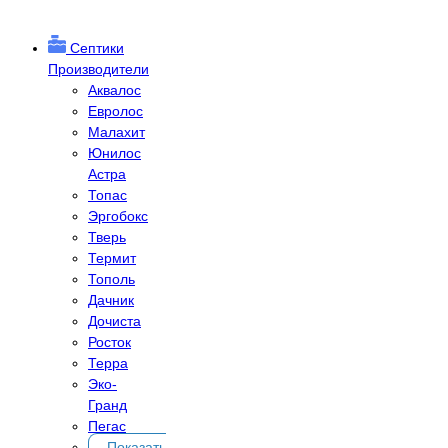
Септики
Производители
Аквалос
Евролос
Малахит
Юнилос
Астра
Топас
Эргобокс
Тверь
Термит
Тополь
Дачник
Дочиста
Росток
Терра
Эко-
Гранд
Пегас
Показать