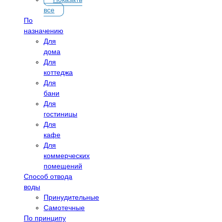
все
По
назначению
Для
дома
Для
коттеджа
Для
бани
Для
гостиницы
Для
кафе
Для
коммерческих
помещений
Способ отвода
воды
Принудительные
Самотечные
По принципу