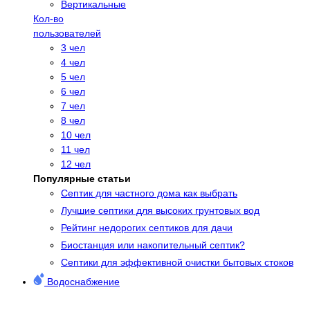
Вертикальные
Кол-во
пользователей
3 чел
4 чел
5 чел
6 чел
7 чел
8 чел
10 чел
11 чел
12 чел
Популярные статьи
Cептик для частного дома как выбрать
Лучшие септики для высоких грунтовых вод
Рейтинг недорогих септиков для дачи
Биостанция или накопительный септик?
Септики для эффективной очистки бытовых стоков
Водоснабжение