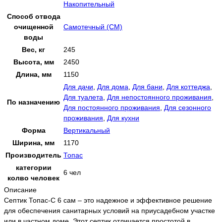
Накопительный
Способ отвода
очищенной
Самотечный (СМ)
воды
Вес, кг
245
Высота, мм
2450
Длина, мм
1150
Для дачи
,
Для дома
,
Для бани
,
Для коттеджа
,
Для туалета
,
Для непостоянного проживания
,
По назначению
Для постоянного проживания
,
Для сезонного
проживания
,
Для кухни
Форма
Вертикальный
Ширина, мм
1170
Производитель
Топас
категории
6 чел
колво человек
Описание
Септик Топас-С 6 сам – это надежное и эффективное решение
для обеспечения санитарных условий на приусадебном участке
или в частном доме. Этот септик отличается простотой в