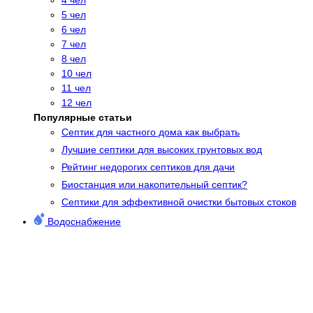
5 чел
6 чел
7 чел
8 чел
10 чел
11 чел
12 чел
Популярные статьи
Cептик для частного дома как выбрать
Лучшие септики для высоких грунтовых вод
Рейтинг недорогих септиков для дачи
Биостанция или накопительный септик?
Септики для эффективной очистки бытовых стоков
Водоснабжение