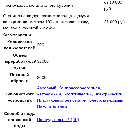
от 10 000
- использование алмазного бурения
руб
Строительство дренажного колодца: с двумя
кольцами диаметром 100 см, включая копку,
21 000 руб
монтаж с крышкой и люком
Характеристики
Количество
200
пользователей
Объем
переработки, л/
32000
сутки
Пиковый
9000
сброс, л
Аэробный
,
Компрессорного типа
,
Тип очистного
Автономный
,
Биологический
,
Электрический
,
устройства
Пластиковый
,
Без откачки
,
Энергозависимый
,
Накопительный
Способ отвода
очищенной
Принудительный (ПР)
воды