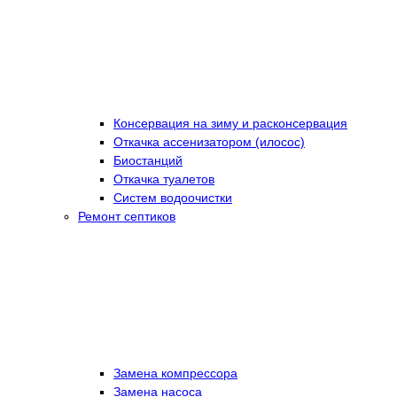
Консервация на зиму и расконсервация
Откачка ассенизатором (илосос)
Биостанций
Откачка туалетов
Систем водоочистки
Ремонт септиков
Замена компрессора
Замена насоса