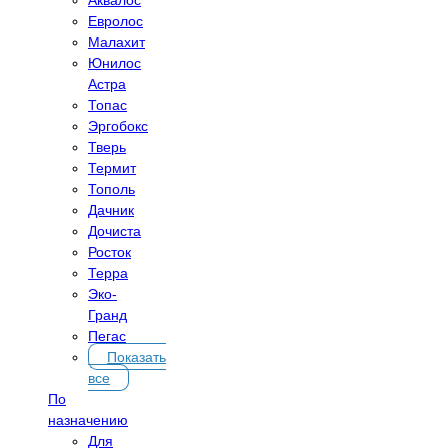
Евролос
Малахит
Юнилос
Астра
Топас
Эргобокс
Тверь
Термит
Тополь
Дачник
Дочиста
Росток
Терра
Эко-
Гранд
Пегас
Показать
все
По
назначению
Для