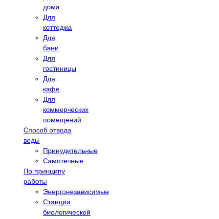
дома
Для
коттеджа
Для
бани
Для
гостиницы
Для
кафе
Для
коммерческих
помещений
Способ отвода
воды
Принудительные
Самотечные
По принципу
работы
Энергонезависимые
Станции
биологической