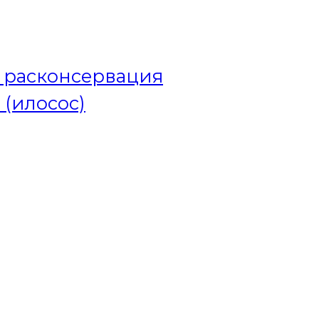
и расконсервация
 (илосос)