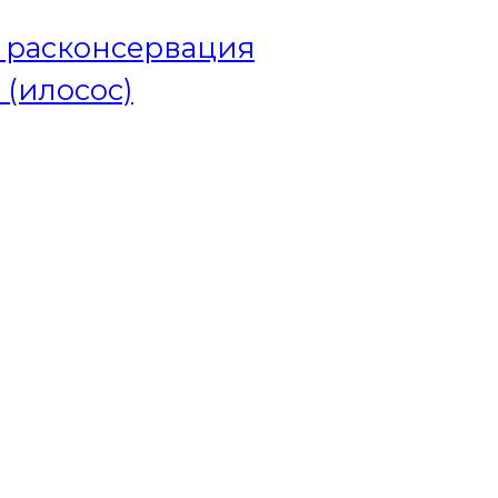
и расконсервация
 (илосос)