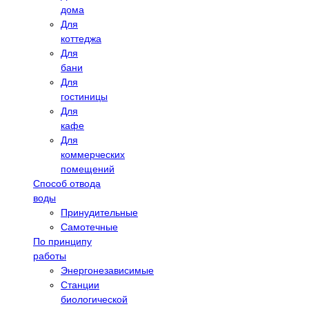
дома
Для
коттеджа
Для
бани
Для
гостиницы
Для
кафе
Для
коммерческих
помещений
Способ отвода
воды
Принудительные
Самотечные
По принципу
работы
Энергонезависимые
Станции
биологической