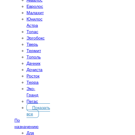
Евролос
Малахит
Юнилос
Астра
Топас
Эргобокс
Тверь
Термит
Тополь
Дачник
Дочиста
Росток
Терра
Эко-
Гранд
Пегас
Показать
все
По
назначению
Для