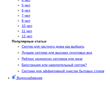
5 чел
6 чел
7 чел
8 чел
10 чел
11 чел
12 чел
Популярные статьи
Cептик для частного дома как выбрать
Лучшие септики для высоких грунтовых вод
Рейтинг недорогих септиков для дачи
Биостанция или накопительный септик?
Септики для эффективной очистки бытовых стоков
Водоснабжение