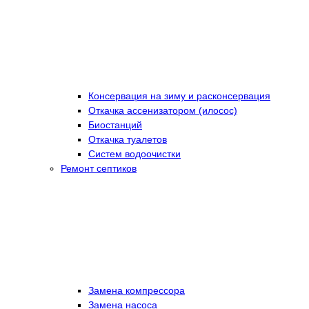
Консервация на зиму и расконсервация
Откачка ассенизатором (илосос)
Биостанций
Откачка туалетов
Систем водоочистки
Ремонт септиков
Замена компрессора
Замена насоса