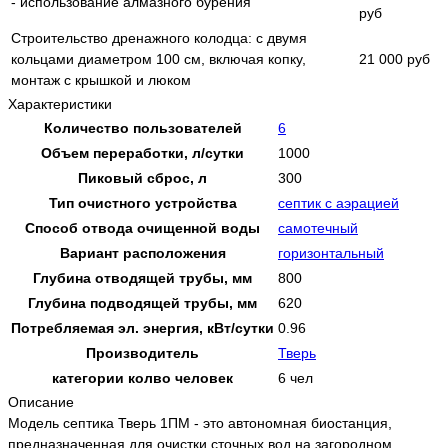
- использование алмазного бурения
руб
Строительство дренажного колодца: с двумя
кольцами диаметром 100 см, включая копку,
21 000 руб
монтаж с крышкой и люком
Характеристики
Количество пользователей
6
Объем переработки, л/сутки
1000
Пиковый сброс, л
300
Тип очистного устройства
септик с аэрацией
Способ отвода очищенной воды
самотечный
Вариант расположения
горизонтальный
Глубина отводящей трубы, мм
800
Глубина подводящей трубы, мм
620
Потребляемая эл. энергия, кВт/сутки
0.96
Производитель
Тверь
категории колво человек
6 чел
Описание
Модель септика Тверь 1ПМ - это автономная биостанция,
предназначенная для очистки сточных вод на загородном