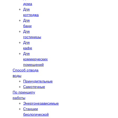
дома
Для
коттеджа
Для
бани
Для
гостиницы
Для
кафе
Для
коммерческих
помещений
Способ отвода
воды
Принудительные
Самотечные
По принципу
работы
Энергонезависимые
Станции
биологической