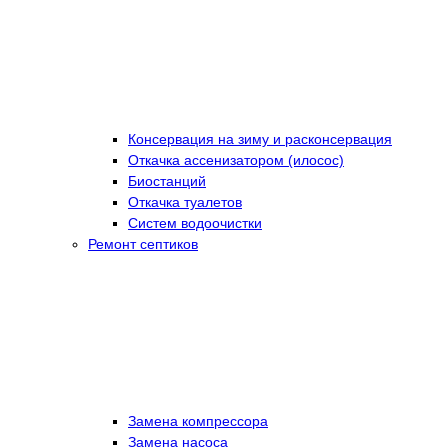
Консервация на зиму и расконсервация
Откачка ассенизатором (илосос)
Биостанций
Откачка туалетов
Систем водоочистки
Ремонт септиков
Замена компрессора
Замена насоса