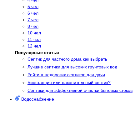
5 чел
6 чел
7 чел
8 чел
10 чел
11 чел
12 чел
Популярные статьи
Cептик для частного дома как выбрать
Лучшие септики для высоких грунтовых вод
Рейтинг недорогих септиков для дачи
Биостанция или накопительный септик?
Септики для эффективной очистки бытовых стоков
Водоснабжение