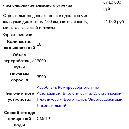
от 10 000
- использование алмазного бурения
руб
Строительство дренажного колодца: с двумя
кольцами диаметром 100 см, включая копку,
21 000 руб
монтаж с крышкой и люком
Характеристики
Количество
15
пользователей
Объем
переработки, л/
3000
сутки
Пиковый
3500
сброс, л
Аэробный
,
Компрессорного типа
,
Тип очистного
Автономный
,
Биологический
,
Электрический
,
устройства
Пластиковый
,
Без откачки
,
Энергозависимый
,
Накопительный
Способ отвода
очищенной
СМ/ПР
воды