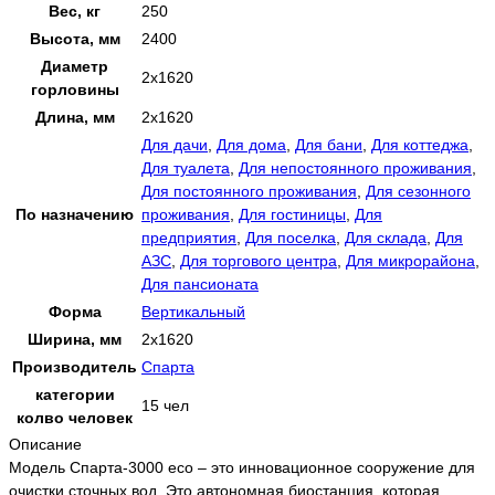
Вес, кг
250
Высота, мм
2400
Диаметр
2х1620
горловины
Длина, мм
2х1620
Для дачи
,
Для дома
,
Для бани
,
Для коттеджа
,
Для туалета
,
Для непостоянного проживания
,
Для постоянного проживания
,
Для сезонного
По назначению
проживания
,
Для гостиницы
,
Для
предприятия
,
Для поселка
,
Для склада
,
Для
АЗС
,
Для торгового центра
,
Для микрорайона
,
Для пансионата
Форма
Вертикальный
Ширина, мм
2х1620
Производитель
Спарта
категории
15 чел
колво человек
Описание
Модель Спарта-3000 eco – это инновационное сооружение для
очистки сточных вод. Это автономная биостанция, которая