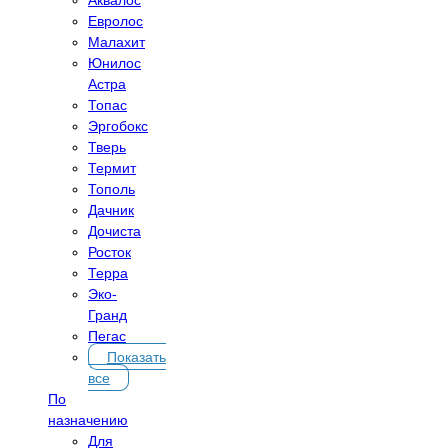
Евролос
Малахит
Юнилос
Астра
Топас
Эргобокс
Тверь
Термит
Тополь
Дачник
Дочиста
Росток
Терра
Эко-
Гранд
Пегас
Показать
все
По
назначению
Для