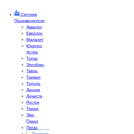
Септики
Производители
Аквалос
Евролос
Малахит
Юнилос
Астра
Топас
Эргобокс
Тверь
Термит
Тополь
Дачник
Дочиста
Росток
Терра
Эко-
Гранд
Пегас
Показать