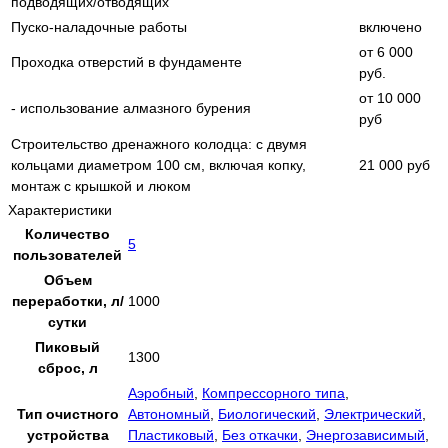
подводящих/отводящих
Пуско-наладочные работы
включено
от 6 000
Проходка отверстий в фундаменте
руб.
от 10 000
- использование алмазного бурения
руб
Строительство дренажного колодца: с двумя
кольцами диаметром 100 см, включая копку,
21 000 руб
монтаж с крышкой и люком
Характеристики
Количество
5
пользователей
Объем
переработки, л/
1000
сутки
Пиковый
1300
сброс, л
Аэробный
,
Компрессорного типа
,
Тип очистного
Автономный
,
Биологический
,
Электрический
,
устройства
Пластиковый
,
Без откачки
,
Энергозависимый
,