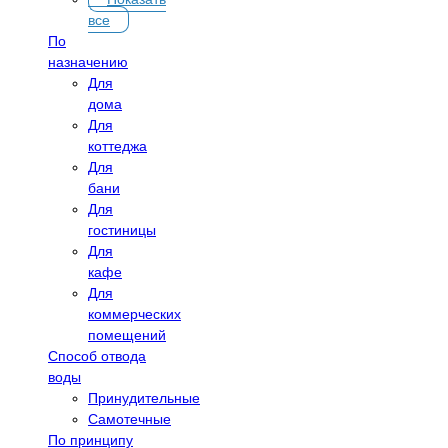
все
По
назначению
Для
дома
Для
коттеджа
Для
бани
Для
гостиницы
Для
кафе
Для
коммерческих
помещений
Способ отвода
воды
Принудительные
Самотечные
По принципу