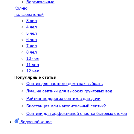
Вертикальные
Кол-во
пользователей
3 чел
4 чел
5 чел
6 чел
7 чел
8 чел
10 чел
11 чел
12 чел
Популярные статьи
Cептик для частного дома как выбрать
Лучшие септики для высоких грунтовых вод
Рейтинг недорогих септиков для дачи
Биостанция или накопительный септик?
Септики для эффективной очистки бытовых стоков
Водоснабжение